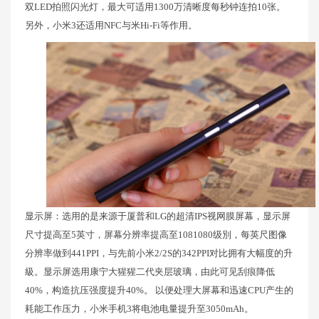
双LED拍照闪光灯，最大可适用1300万清晰度每秒钟连拍10张。
另外，小米3还适用NFC与米Hi-Fi等作用。
显示屏：选用的是来源于厦普和LG的超清IPS视网膜屏幕，显示屏
尺寸提高至5英寸，屏幕分辨率提高至1081080级別，每英尺图像
分辨率做到441PPI，与先前小米2/2S的342PPI对比拥有大幅度的升
級。显示屏选用康宁大猩猩二代夹层玻璃，由此可见刮痕降低
40%，构造抗压强度提升40%。 以便处理大屏幕和迅速CPU产生的
耗能工作压力，小米手机3将电池电量提升至3050mAh。