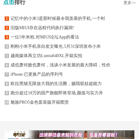
点击
排行
更多>>
记忆中的小米3是那时候最令我羡慕的手机,一个时
1
旧版MIUI存在远程代码执行漏洞!
2
一位5年米粉,对MIUI论坛App的看法
3
刚刚小米手机亲自发文曝光,5月31深圳发布小米
4
越南媒体再立功Lumia640XL开箱实拍
5
成也萧何败也萧何，浅谈小米发展的最大障碍，性价
6
iPhone:已更换产品的序列号
7
欧拉黑猫无限放大我的生活圈，赐我驭娃超能力
8
跑分超过18万的国产旗舰即将登场,颜值与实力并
9
魅族PRO5金色套装版开箱图赏
10