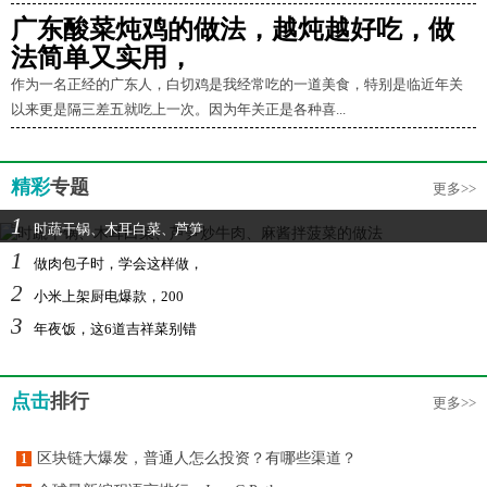
广东酸菜炖鸡的做法，越炖越好吃，做
法简单又实用，
作为一名正经的广东人，白切鸡是我经常吃的一道美食，特别是临近年关
以来更是隔三差五就吃上一次。因为年关正是各种喜...
精彩
专题
更多>>
1
时蔬干锅、木耳白菜、芦笋
1
做肉包子时，学会这样做，
2
小米上架厨电爆款，200
3
年夜饭，这6道吉祥菜别错
点击
排行
更多>>
区块链大爆发，普通人怎么投资？有哪些渠道？
1