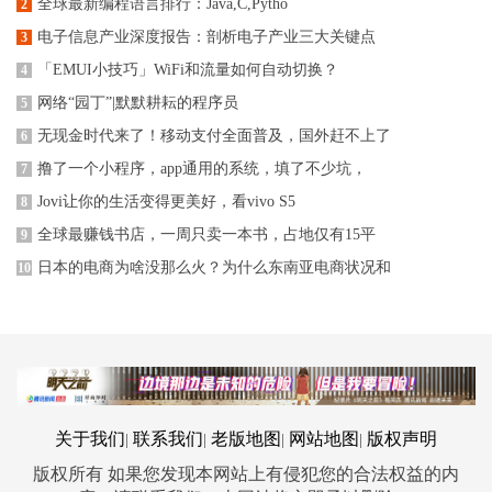
全球最新编程语言排行：Java,C,Pytho
2
电子信息产业深度报告：剖析电子产业三大关键点
3
「EMUI小技巧」WiFi和流量如何自动切换？
4
网络“园丁”|默默耕耘的程序员
5
无现金时代来了！移动支付全面普及，国外赶不上了
6
撸了一个小程序，app通用的系统，填了不少坑，
7
Jovi让你的生活变得更美好，看vivo S5
8
全球最赚钱书店，一周只卖一本书，占地仅有15平
9
日本的电商为啥没那么火？为什么东南亚电商状况和
10
关于我们
联系我们
老版地图
网站地图
版权声明
|
|
|
|
版权所有 如果您发现本网站上有侵犯您的合法权益的内