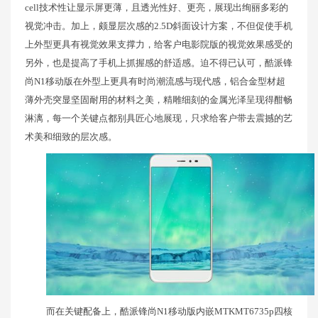
cell技术性让显示屏更薄，且透光性好、更亮，展现出绚丽多彩的
视觉冲击。加上，颇显层次感的2.5D斜面设计方案，不但促使手机
上外型更具有视觉效果支撑力，给客户电影院版的视觉效果感受的
另外，也是提高了手机上抓握感的舒适感。迫不得已认可，酷派锋
尚N1移动版在外型上更具有时尚潮流感与现代感，铝合金型材超
薄外壳突显坚固耐用的材料之美，精雕细刻的金属光泽呈现得酣畅
淋漓，每一个关键点都别具匠心地展现，只求给客户带去震撼的艺
术美和细致的层次感。
而在关键配备上，酷派锋尚N1移动版内嵌MTKMT6735p四核