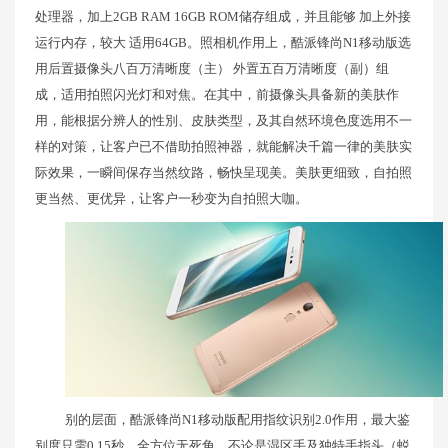
处理器，加上2GB RAM 16GB ROM储存组成，并且能够 加上外接
运行内存，较大 适用64GB。照相机作用上，酷派锋尚N1移动版选
用后置摄像头八百万清晰度（主） 外置五百万清晰度（副）组
成，适用拍照闪光灯和对焦。在其中，前摄像头具备新的美肤作
用，能根据分辨人的性別、皮肤类型，及其自然环境色度选用不一
样的对策，让客户已不借助拍照神器，就能解决千篇一律的美肤实
际效果，一瞬间保存当然纹路，畅快呈现美。美肤更细致，自拍照
更当然、更优异，让客户一秒变为自拍照大咖。
别的层面，酷派锋尚N1移动版配用指纹识别2.0作用，最大鉴
别度只需0.15秒，全方位无死角，不论是湿区手及独特手指头（蜕