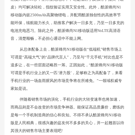
皮）均可解决轻松，指纹验证实用又安全性。此外，酷派锋尚N1
移动版内嵌2500mAh高聚物锂电，并配用酷派独创性的高效率节
能环保，续航能力长久，助推客户解决一日多充，乃至一日多充的
电池充电恶习。除此之外，酷派锋尚N1移动版适用VoLTE高清语
音，清楚顺畅，不必担心通话中不能上网。
从总体配备上去，酷派锋尚N1移动版在“低端机”销售市场上
可谓是“高端大气”的“品牌代言人”，乃至与“千元手机”对比也是不
遑多让，在一些层面还略胜一筹。正因如此，“酷派锋尚N1移动版
可谓是手机行业上的又一匹‘潜力股’，足够称之为高配备了，来看
手机行业的一场血雨腥风的市场竞争将在所难免。”一领域权威专
家如是说。
伴随着销售市场的演化，手机行业的大转变速率也将加速，
而商品则是不会改变的市场竞争神器。能保证高品质廉价，磨练的
是每一个手机制造商的信心和良知。不得不承认酷派锋尚N1移动
版是人民精典，很感兴趣的盆友何不多多的关心，并一起翘首以待
其强大的销售市场主要表现吧!