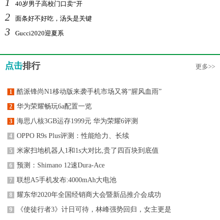
1
40岁男子高校门口卖“开
2
面条好不好吃，汤头是关键
3
Gucci2020迎夏系
点击
排行
更多>>
酷派锋尚N1移动版来袭手机市场又将“腥风血雨”
1
华为荣耀畅玩6a配置一览
2
海思八核3GB运存1999元 华为荣耀6评测
3
OPPO R9s Plus评测：性能给力、长续
4
米家扫地机器人1和1s大对比,贵了四百块到底值
5
预测：Shimano 12速Dura-Ace
6
联想A5手机发布:4000mAh大电池
7
耀东华2020年全国经销商大会暨新品推介会成功
8
《使徒行者3》计日可待，林峰强势回归，女主更是
9