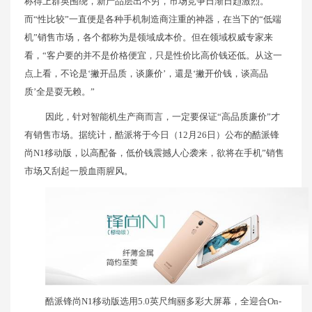
称得上群英围绕，新产品层出不穷，市场竞争日渐日趋激烈。
而“性比较”一直便是各种手机制造商注重的神器，在当下的“低端
机”销售市场，各个都称为是领域成本价。但在领域权威专家来
看，“客户要的并不是价格便宜，只是性价比高价钱还低。从这一
点上看，不论是‘撇开品质，谈廉价’，還是‘撇开价钱，谈高品
质’全是耍无赖。”
因此，针对智能机生产商而言，一定要保证“高品质廉价”才
有销售市场。据统计，酷派将于今日（12月26日）公布的酷派锋
尚N1移动版，以高配备，低价钱震撼人心袭来，欲将在手机”销售
市场又刮起一股血雨腥风。
酷派锋尚N1移动版选用5.0英尺绚丽多彩大屏幕，全迎合On-