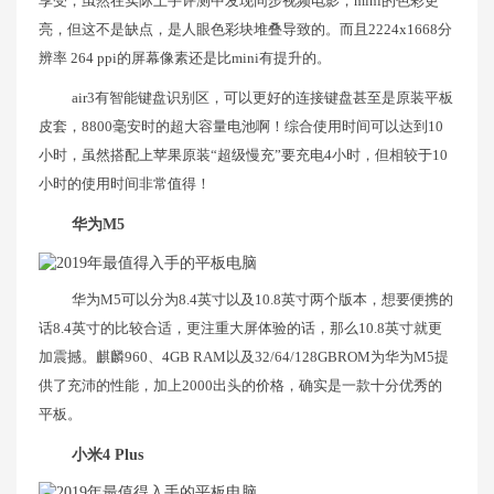
享受，虽然在实际上手评测中发现同步视频电影，mini的色彩更
亮，但这不是缺点，是人眼色彩块堆叠导致的。而且2224x1668分
辨率 264 ppi的屏幕像素还是比mini有提升的。
air3有智能键盘识别区，可以更好的连接键盘甚至是原装平板
皮套，8800毫安时的超大容量电池啊！综合使用时间可以达到10
小时，虽然搭配上苹果原装“超级慢充”要充电4小时，但相较于10
小时的使用时间非常值得！
华为M5
华为M5可以分为8.4英寸以及10.8英寸两个版本，想要便携的
话8.4英寸的比较合适，更注重大屏体验的话，那么10.8英寸就更
加震撼。麒麟960、4GB RAM以及32/64/128GBROM为华为M5提
供了充沛的性能，加上2000出头的价格，确实是一款十分优秀的
平板。
小米4 Plus