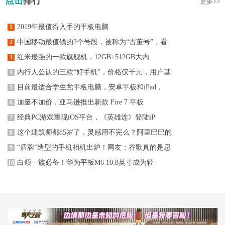
点击
排行
更多>>
2019年最值得入手的平板电脑
1
中国移动最值钱的2个号段，被称为“古董号”，看
2
红米最强的一款旗舰机，12GB+512GB大内
3
内行人公认的三款“好手机”，价格仅千元，用户基
4
目前最适合学生党平板电脑，安卓平板和iPad，
5
加量不加价，亚马逊推出新款 Fire 7 平板
6
经典PC游戏重现iOS平台，《英雄连》登陆iP
7
这个建筑师都85岁了，灵感用不完么？阿里巴巴的
8
“盾牌”造型的手机相机出炉！网友：谷歌真的是思
9
白领一族必备！华为平板M6 10.8英寸成为轻
10