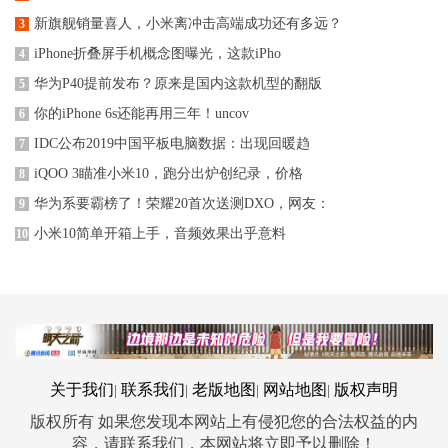
新旗舰销量喜人，小米离冲击高端成功还有多远？
3
iPhone折叠屏手机概念图曝光，这款iPho
4
华为P40提前发布？原来是国内这款机型的翻版
5
你的iPhone 6s还能再用三年！uncov
6
IDC公布2019中国平板电脑数据：出现回暖趋
7
iQOO 3瞄准小米10，跑分出炉创纪录，价格
8
华为系要霸榜了！荣耀20首次送测DXO，网友：
9
小米10简单开箱上手，音频效果出乎意料
10
关于我们
联系我们
老版地图
网站地图
版权声明
|
|
|
|
版权所有 如果您发现本网站上有侵犯您的合法权益的内
容，请联系我们，本网站将立即予以删除！