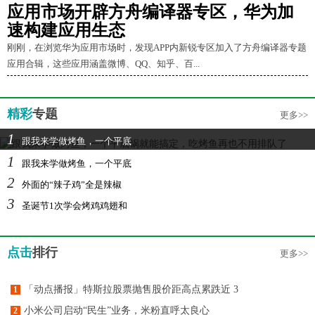
应用市场开辟方舟编译器专区，华为加
速构建应用生态
刚刚，在浏览华为应用市场时，发现APP内新锐专区加入了方舟编译器专题
应用合辑，这些应用涵盖微博、QQ、知乎、百...
精彩
专题
更多>>
1
跟我来学做烤鱼，一个平底
1
跟我来学做烤鱼，一个平底
2
外面的“辣子鸡”全是辣椒
3
圣诞节1次学会烤鸡鸡翅和
点击
排行
更多>>
「动点播报」特斯拉股票抛售股价距高点累跌近 3
1
小米公司启动“民生”业务，米粉直呼太良心
2