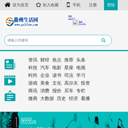
设为首页
加入收藏
手机
注册
登陆
资讯
财经
焦点
推荐
头条
科技
汽车
电影
星座
电视
时尚
企业
读书
司法
学习
游戏
美食
文化
高尔夫
投资
商讯
消费
报价
买车
专栏
微商
大数据
历史
经济
看播