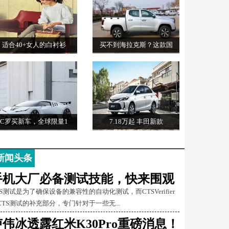
适合40+女人的白衬衫
买不到海拉克斯？这款国
C罗买新车，全球限量1
7.18万起 丰田新款
新闻头条
手机大厂必备测试技能，快来围观
TS测试是为了确保设备的兼容性的自动化测试，而CTSVerifier
CTS测试的补充部分，专门针对于一些无...
卢伟冰透露红米K30Pro重磅消息！