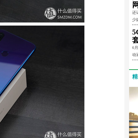
还
少
6
动
精