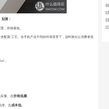
7
8
：
划算
！
9
10
配置，价格最低。
舍配置/工艺。在手机产业不同的环境背景下，适时推出让消费者觉
oC。
供应量。且
价格低廉
。
品率。且
成本低
。