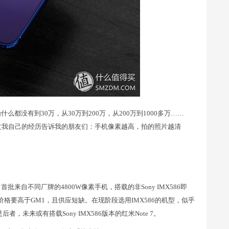
都没有到30万，从30万到200万，从200万到1000多万……
通过我自己的经历告诉我的朋友们：手机像素越高，拍的照片越清
oC，首批来自不同厂牌的4800W像素手机，搭载的非Sony IMX586即
的采购价格要高于GM1，且供应短缺。在现阶段选用IMX586的机型，似乎
者，未来或有搭载Sony IMX586版本的红米Note 7。