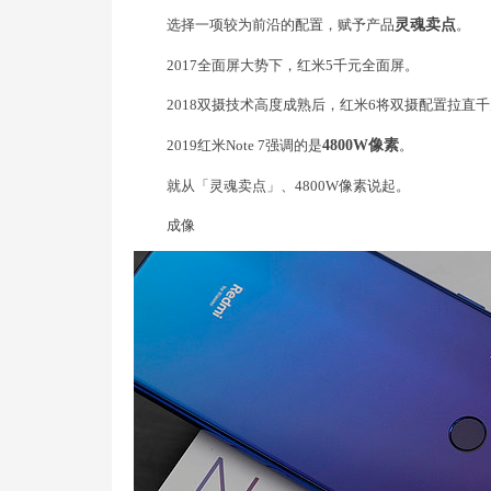
选择一项较为前沿的配置，赋予产品
灵魂卖点
。
2017全面屏大势下，红米5千元全面屏。
2018双摄技术高度成熟后，红米6将双摄配置拉直
2019红米Note 7强调的是
4800W像素
。
就从「灵魂卖点」、4800W像素说起。
成像