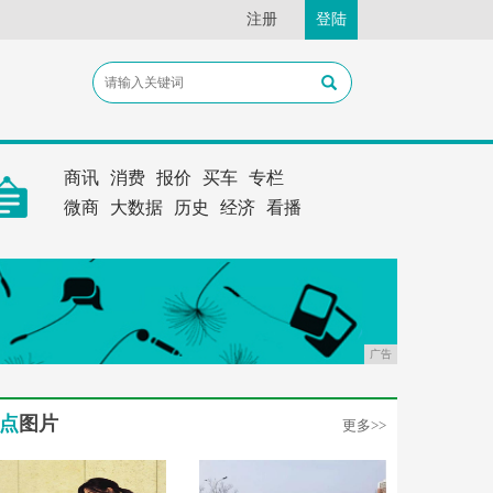
注册
登陆
商讯
消费
报价
买车
专栏
微商
大数据
历史
经济
看播
广告
点
图片
更多>>