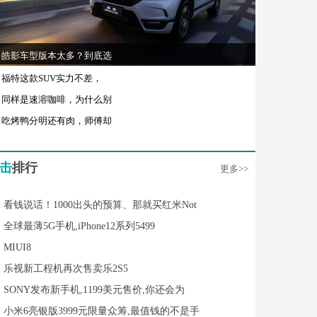
皓影车型版本太多？到底选
福特这款SUV实力不差，
同样是速溶咖啡，为什么别
吃烤鸭分明还有肉，师傅却
击
排行
更多>>
看钱说话！1000出头的预算、那就买红米Not
全球最薄5G手机,iPhone12系列5499
MIUI8
乐视新工程机再次售卖乐2S5
SONY发布新手机,1199美元售价,你还会为
小米6亮银版3999元限量众筹,最值钱的不是手