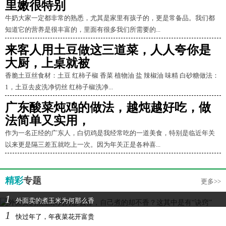
里嫩很特别
牛奶大家一定都非常的熟悉，尤其是家里有孩子的，更是常备品。我们都
知道它的营养是很丰富的，里面有很多我们所需要的...
来客人用土豆做这三道菜，人人夸你是
大厨，上桌就被
香脆土豆丝食材：土豆 红柿子椒 香菜 植物油 盐 辣椒油 味精 白砂糖做法：
1，土豆去皮洗净切丝 红柿子椒洗净...
广东酸菜炖鸡的做法，越炖越好吃，做
法简单又实用，
作为一名正经的广东人，白切鸡是我经常吃的一道美食，特别是临近年关
以来更是隔三差五就吃上一次。因为年关正是各种喜...
精彩
专题
更多>>
1
外面卖的煮玉米为何那么香
1
快过年了，年夜菜花开富贵