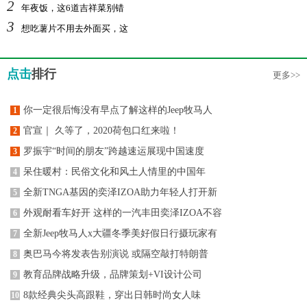
2
年夜饭，这6道吉祥菜别错
3
想吃薯片不用去外面买，这
点击
排行
更多>>
你一定很后悔没有早点了解这样的Jeep牧马人
1
官宣｜ 久等了，2020荷包口红来啦！
2
罗振宇“时间的朋友”跨越速运展现中国速度
3
呆住暖村：民俗文化和风土人情里的中国年
4
全新TNGA基因的奕泽IZOA助力年轻人打开新
5
外观耐看车好开 这样的一汽丰田奕泽IZOA不容
6
全新Jeep牧马人x大疆冬季美好假日行摄玩家有
7
奥巴马今将发表告别演说 或隔空敲打特朗普
8
教育品牌战略升级，品牌策划+VI设计公司
9
8款经典尖头高跟鞋，穿出日韩时尚女人味
10