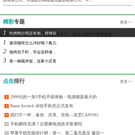
团有限公司、中国联合网络通信集团有限公司、中...
精彩
专题
更多>>
1
吃烤鸭分明还有肉，师傅却
1
速溶咖啡怎么冲好喝？教几
2
做肉包子时，学会这样做，
3
靠一碗糯米饭，这家小店竟
点击
排行
更多>>
2999元的一加5手机开箱体验：电源键是最大的
1
Razer Arctech 冰铠手机壳正式发布
2
我们不一样，备份、共享、充电—东芝CANVIO
3
手机瞬间充满？石墨烯电池技术靠谱吗
4
苹果手机性能排行榜：第一、第二毫无悬念 最后一
5