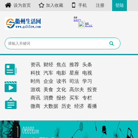
设为首页
加入收藏
手机
注册
登陆
资讯
财经
焦点
推荐
头条
科技
汽车
电影
星座
电视
时尚
企业
读书
司法
学习
游戏
美食
文化
高尔夫
投资
商讯
消费
报价
买车
专栏
微商
大数据
历史
经济
看播