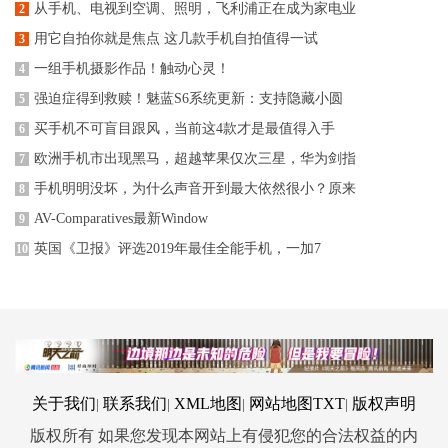
从手机、电视到空调、照明，飞利浦正在成为家电业
2
用它自拍你就是焦点 这几款手机自拍值得一试
3
一组手机摄影作品！触动心灵！
4
强迫症得到救赎！魅蓝S6系统更新：支持隐藏小圆
5
买手机不可盲目跟风，当前这4款才是最值得入手
6
欧洲手机市出现黑马，超越苹果仅次三星，华为剑指
7
手机明明没坏，为什么声音开到最大依然很小？原来
8
AV-Comparatives最新Window
9
英国《卫报》评选2019年最佳全能手机，一加7
10
关于我们
联系我们
XML地图
网站地图
TXT
版权声明
|
|
|
|
版权所有 如果您发现本网站上有侵犯您的合法权益的内