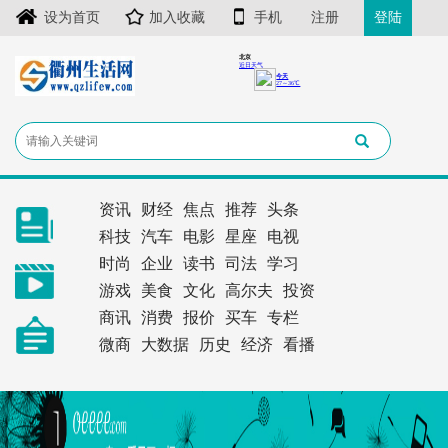
设为首页
加入收藏
手机
注册
登陆
资讯
财经
焦点
推荐
头条
科技
汽车
电影
星座
电视
时尚
企业
读书
司法
学习
游戏
美食
文化
高尔夫
投资
商讯
消费
报价
买车
专栏
微商
大数据
历史
经济
看播