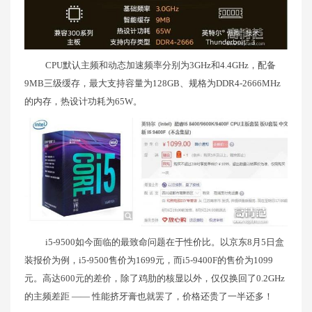
CPU默认主频和动态加速频率分别为3GHz和4.4GHz，配备
9MB三级缓存，最大支持容量为128GB、规格为DDR4-2666MHz
的内存，热设计功耗为65W。
i5-9500如今面临的最致命问题在于性价比。以京东8月5日盒
装报价为例，i5-9500售价为1699元，而i5-9400F的售价为1099
元。高达600元的差价，除了鸡肋的核显以外，仅仅换回了0.2GHz
的主频差距 —— 性能挤牙膏也就罢了，价格还贵了一半还多！