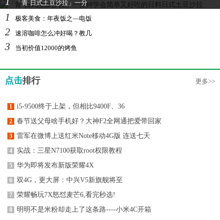
1
「青·日式土豆沙拉」一分
1
极客美食：年夜饭之—电饭
2
速溶咖啡怎么冲好喝？教几
3
当初价值12000的烤鱼
点击
排行
更多>>
i5-9500终于上架，但相比9400F、36
1
春节送父母啥手机好？大神F2全网通把爱带回家
2
雷军在微博上送红米Note移动4G版 连送七天
3
实战：三星N7100获取root权限教程
4
华为即将发布新版荣耀4X
5
双4G，更大屏：中兴V5新旗舰将至
6
荣耀畅玩7X怒怼麦芒6,看完秒选!
7
明明不是米粉却走上了这条路----小米4C开箱
8