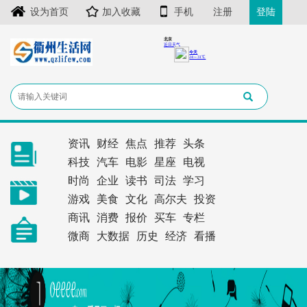
设为首页
加入收藏
手机
注册
登陆
资讯
财经
焦点
推荐
头条
科技
汽车
电影
星座
电视
时尚
企业
读书
司法
学习
游戏
美食
文化
高尔夫
投资
商讯
消费
报价
买车
专栏
微商
大数据
历史
经济
看播