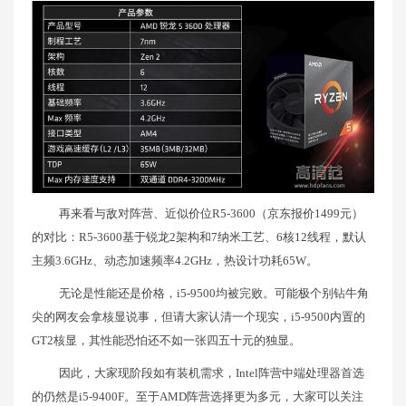
再来看与敌对阵营、近似价位R5-3600（京东报价1499元）
的对比：R5-3600基于锐龙2架构和7纳米工艺、6核12线程，默认
主频3.6GHz、动态加速频率4.2GHz，热设计功耗65W。
无论是性能还是价格，i5-9500均被完败。可能极个别钻牛角
尖的网友会拿核显说事，但请大家认清一个现实，i5-9500内置的
GT2核显，其性能恐怕还不如一张四五十元的独显。
因此，大家现阶段如有装机需求，Intel阵营中端处理器首选
的仍然是i5-9400F。至于AMD阵营选择更为多元，大家可以关注