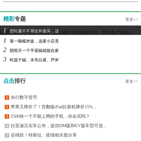
精彩
专题
更多>>
1
想吃薯片不用去外面买，这
1
靠一碗糯米饭，这家小店竟
2
阴雨天一个平底锅就能在家
3
时蔬干锅、木耳白菜、芦笋
点击
排行
更多>>
央行数字货币
1
苹果又降价了！官翻版iPad比新机降价15%，
2
2500块一个不能上网的手机，你会买吗？
3
比亚迪汉实车公布，提供DM版和EV版车型可选，
4
还得跌！特斯拉、疫情相关股分享
5