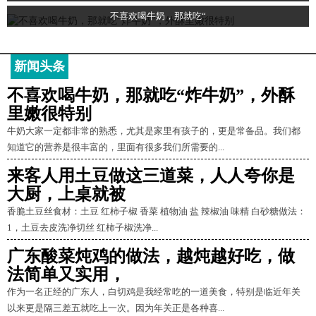
不喜欢喝牛奶，那就吃“
新闻头条
不喜欢喝牛奶，那就吃“炸牛奶”，外酥
里嫩很特别
牛奶大家一定都非常的熟悉，尤其是家里有孩子的，更是常备品。我们都
知道它的营养是很丰富的，里面有很多我们所需要的...
来客人用土豆做这三道菜，人人夸你是
大厨，上桌就被
香脆土豆丝食材：土豆 红柿子椒 香菜 植物油 盐 辣椒油 味精 白砂糖做法：
1，土豆去皮洗净切丝 红柿子椒洗净...
广东酸菜炖鸡的做法，越炖越好吃，做
法简单又实用，
作为一名正经的广东人，白切鸡是我经常吃的一道美食，特别是临近年关
以来更是隔三差五就吃上一次。因为年关正是各种喜...