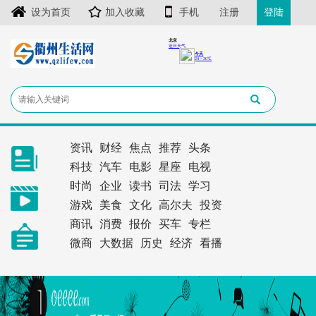
设为首页
加入收藏
手机
注册
登陆
资讯
财经
焦点
推荐
头条
科技
汽车
电影
星座
电视
时尚
企业
读书
司法
学习
游戏
美食
文化
高尔夫
投资
商讯
消费
报价
买车
专栏
微商
大数据
历史
经济
看播