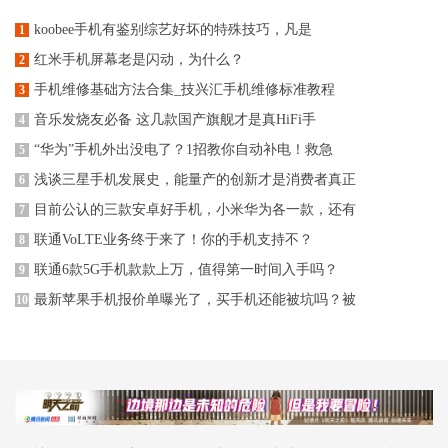
koobee手机有鉴别综艺好坏的特殊技巧，凡是
1
红米手机屏幕老是闪动，为什么？
2
手机维修基础方法合集_技兴汇手机维修标准教程
3
音乐发烧友必备 这几款国产旗舰才是真HiFi手
4
“华为”手机外出没电了？1招教你自动补电！救急
5
浅谈三星手机发展史，能量产的创新才是消费者真正
6
目前公认的三款安卓好手机，小米华为各一款，还有
7
联通VoLTE业务终于来了！你的手机支持不？
8
联通6款5G手机款款上万，值得第一时间入手吗？
9
最新苹果手机报价单曝光了，买手机还能被坑吗？被
10