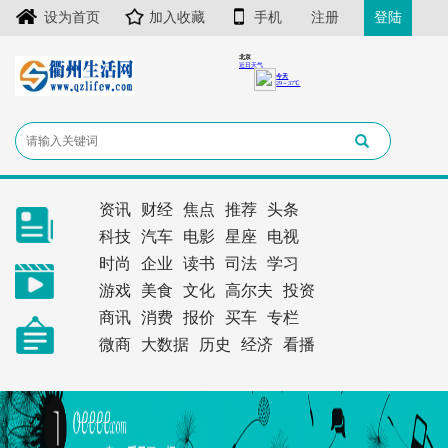
设为首页
加入收藏
手机
注册
登陆
资讯
财经
焦点
推荐
头条
科技
汽车
电影
星座
电视
时尚
企业
读书
司法
学习
游戏
美食
文化
高尔夫
投资
商讯
消费
报价
买车
专栏
微商
大数据
历史
经济
看播