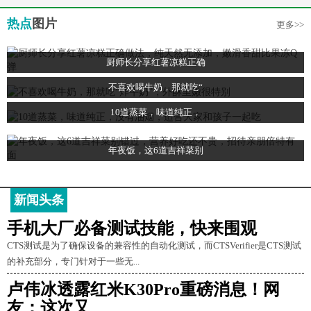
热点
图片
更多>>
厨师长分享红薯凉糕正确
不喜欢喝牛奶，那就吃“
10道蒸菜，味道纯正，
年夜饭，这6道吉祥菜别
新闻头条
手机大厂必备测试技能，快来围观
CTS测试是为了确保设备的兼容性的自动化测试，而CTSVerifier是CTS测试
的补充部分，专门针对于一些无...
卢伟冰透露红米K30Pro重磅消息！网
友：这次又