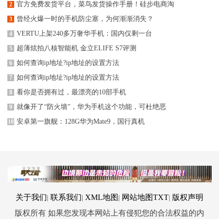
官方免费发货平台，菜鸟发货操作手册！硅步电商淘
2
曾经火爆一时的手机防尘塞，为何渐渐消失？
3
VERTU上架240多万奢华手机：国内仅剩一台
4
超薄炫拍八核智能机 金立ELIFE S7评测
5
如何查询ip地址?ip地址的设置方法
6
如何查询ip地址?ip地址的设置方法
7
看你是否拥有过，最漂亮的10部手机
8
就像开了“防火墙”，华为手机这个功能，可杜绝恶
9
安卓第一旗舰：128G华为Mate9，国行真机
10
关于我们
联系我们
XML地图
网站地图
TXT
版权声明
|
|
|
|
版权所有 如果您发现本网站上有侵犯您的合法权益的内