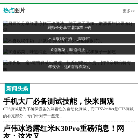
热点
图片
更多>>
厨师长分享红薯凉糕正确
不喜欢喝牛奶，那就吃“
10道蒸菜，味道纯正，
年夜饭，这6道吉祥菜别
新闻头条
手机大厂必备测试技能，快来围观
CTS测试是为了确保设备的兼容性的自动化测试，而CTSVerifier是CTS测试
的补充部分，专门针对于一些无...
卢伟冰透露红米K30Pro重磅消息！网
友：这次又