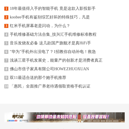
18年最值得入手的智能手机 竟是这款入影投影手
1
koobee手机有鉴别综艺好坏的特殊技巧，凡是
2
红米手机屏幕老是闪动，为什么？
3
手机维修基础方法合集_技兴汇手机维修标准教程
4
音乐发烧友必备 这几款国产旗舰才是真HiFi手
5
“华为”手机外出没电了？1招教你自动补电！救急
6
浅谈三星手机发展史，能量产的创新才是消费者真正
7
佛山市倍子家具有限公司HOWEZHUOXUAN
8
双11最适合送的那个她手机推荐
9
「惠民」全面推广养老待遇领取资格手机认证
10