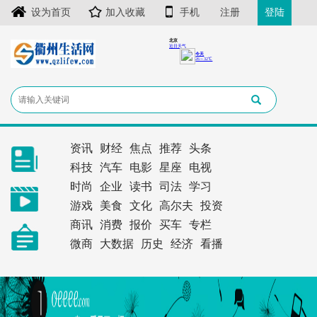
设为首页
加入收藏
手机
注册
登陆
资讯
财经
焦点
推荐
头条
科技
汽车
电影
星座
电视
时尚
企业
读书
司法
学习
游戏
美食
文化
高尔夫
投资
商讯
消费
报价
买车
专栏
微商
大数据
历史
经济
看播