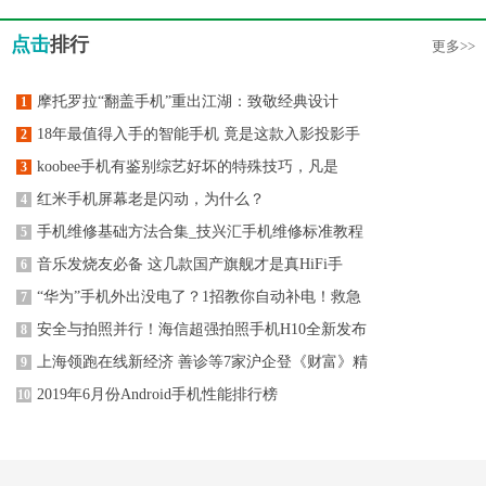
点击
排行
更多>>
摩托罗拉“翻盖手机”重出江湖：致敬经典设计
1
18年最值得入手的智能手机 竟是这款入影投影手
2
koobee手机有鉴别综艺好坏的特殊技巧，凡是
3
红米手机屏幕老是闪动，为什么？
4
手机维修基础方法合集_技兴汇手机维修标准教程
5
音乐发烧友必备 这几款国产旗舰才是真HiFi手
6
“华为”手机外出没电了？1招教你自动补电！救急
7
安全与拍照并行！海信超强拍照手机H10全新发布
8
上海领跑在线新经济 善诊等7家沪企登《财富》精
9
2019年6月份Android手机性能排行榜
10