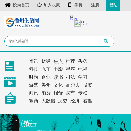
设为首页
加入收藏
手机
注册
登陆
资讯
财经
焦点
推荐
头条
科技
汽车
电影
星座
电视
时尚
企业
读书
司法
学习
游戏
美食
文化
高尔夫
投资
商讯
消费
报价
买车
专栏
微商
大数据
历史
经济
看播