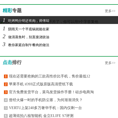
精彩
专题
更多>>
1
吃烤鸭分明还有肉，师傅却
1
阴雨天一个平底锅就能在家
2
做清蒸鱼时，别直接浇豉油
3
教你家庭自制午餐肉的做法
点击
排行
更多>>
现在还需要抢购的三款高性价比手机，售价最低12
1
苹果手机 iOS9正式版原版高清壁纸下载
2
官方免费发货平台，菜鸟发货操作手册！硅步电商淘
3
曾经火爆一时的手机防尘塞，为何渐渐消失？
4
VERTU上架240多万奢华手机：国内仅剩一台
5
超薄炫拍八核智能机 金立ELIFE S7评测
6